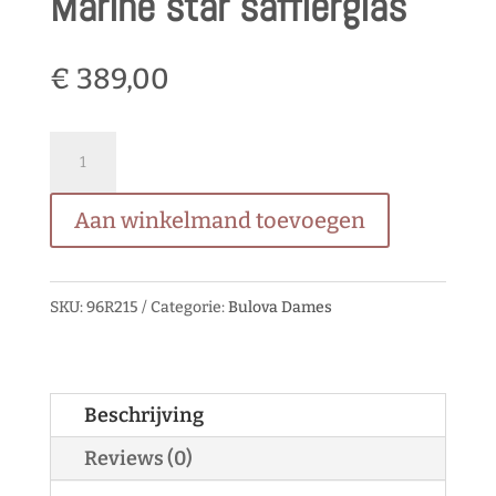
Marine star saffierglas
€
389,00
Marine
star
Aan winkelmand toevoegen
saffierglas
quantity
SKU:
96R215
Categorie:
Bulova Dames
Beschrijving
Reviews (0)