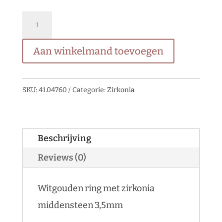
Witgouden
ring
Aan winkelmand toevoegen
met
zirkonia
middensteen
SKU:
41.04760
Categorie:
Zirkonia
3,5mm
quantity
Beschrijving
Reviews (0)
Witgouden ring met zirkonia
middensteen 3,5mm