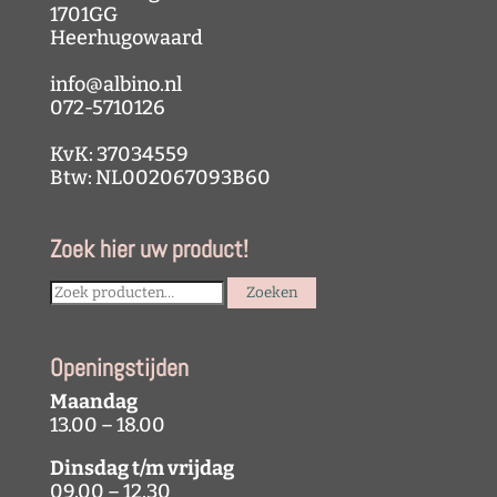
1701GG
Heerhugowaard
info@albino.nl
072-5710126
KvK: 37034559
Btw: NL002067093B60
Zoek hier uw product!
Search
Zoeken
for:
Openingstijden
Maandag
13.00 – 18.00
Dinsdag t/m vrijdag
09.00 – 12.30